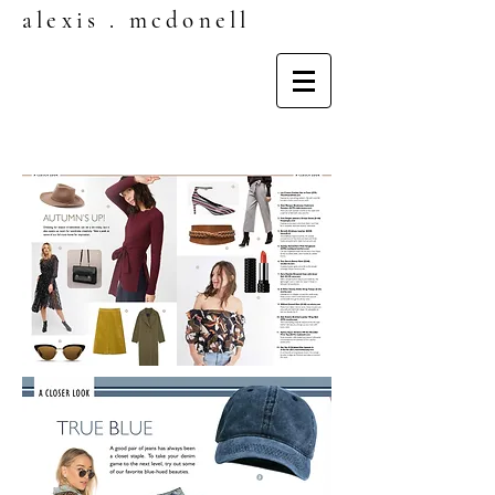
alexis . mcdonell