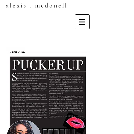
alexis . mcdonell